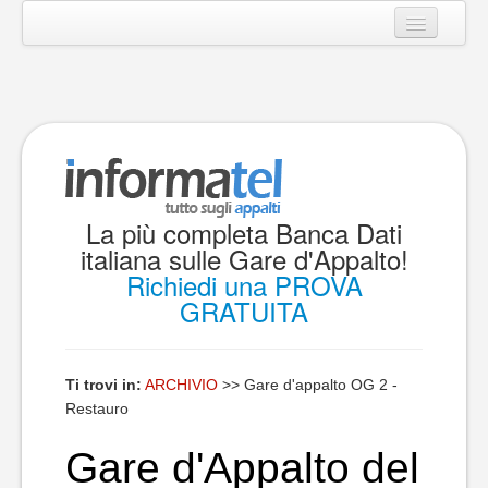
Home Bandi
Bandi per Mese
Bandi per Regione
Bandi per Provincia
La più completa Banca Dati
Bandi per Città
italiana sulle Gare d'Appalto!
Bandi per Settore
Richiedi una PROVA
GRATUITA
Bandi per Ente
Ti trovi in:
ARCHIVIO
>>
Gare d'appalto OG 2 -
Restauro
Gare d'Appalto del